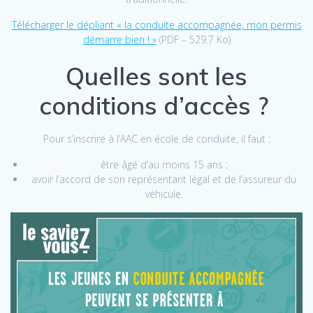
Télécharger le dépliant « la conduite accompagnée, mon permis
démarre bien ! »
(PDF – 529.7 Ko)
Quelles sont les
conditions d’accès ?
Pour s’inscrire à l’AAC en école de conduite, il faut :
être âgé d’au moins 15 ans ;
avoir l’accord de son représentant légal et de l’assureur du
véhicule.