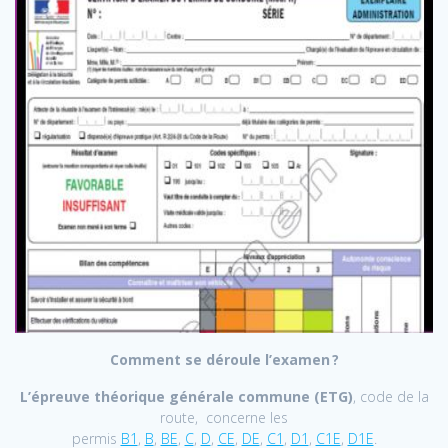
Comment se déroule l’examen ?
L’épreuve théorique générale commune (ETG)
, code de la
route, concerne les
permis
B1
,
B
,
BE
,
C
,
D
,
CE
,
DE
,
C1
,
D1
,
C1E
,
D1E
.