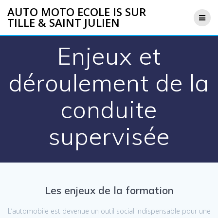
Skip
AUTO MOTO ECOLE IS SUR
to
TILLE & SAINT JULIEN
content
Enjeux et
déroulement de la
conduite
supervisée
Les enjeux de la formation
L’automobile est devenue un outil social indispensable pour une