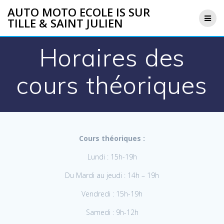
Skip
AUTO MOTO ECOLE IS SUR
to
TILLE & SAINT JULIEN
content
Horaires des
cours théoriques
Cours théoriques :
Lundi : 15h-19h
Du Mardi au jeudi : 14h – 19h
Vendredi : 15h-19h
Samedi : 9h-12h