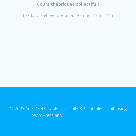
Cours théoriques collectifs :
Les lundis et vendredis après-midi :14h – 15h
© 2026 Auto Moto Ecole Is sur Tille & Saint Julien. Built using
WordPress and
EmpowerWP Theme
.