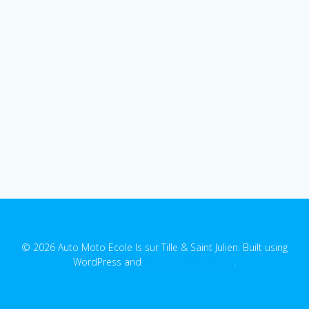
© 2026 Auto Moto Ecole Is sur Tille & Saint Julien. Built using
WordPress and
EmpowerWP Theme
.